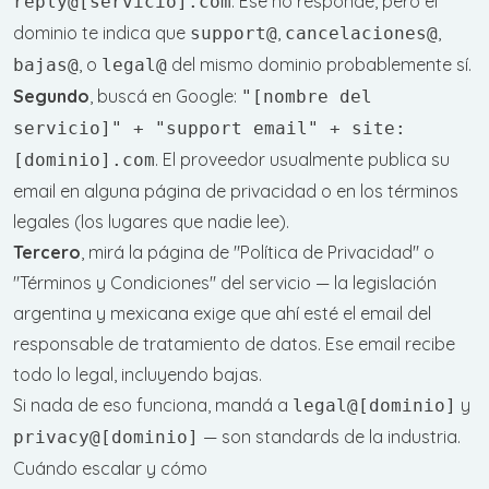
. Ese no responde, pero el
reply@[servicio].com
dominio te indica que
,
,
support@
cancelaciones@
, o
del mismo dominio probablemente sí.
bajas@
legal@
Segundo
, buscá en Google:
"[nombre del
servicio]" + "support email" + site:
. El proveedor usualmente publica su
[dominio].com
email en alguna página de privacidad o en los términos
legales (los lugares que nadie lee).
Tercero
, mirá la página de "Política de Privacidad" o
"Términos y Condiciones" del servicio — la legislación
argentina y mexicana exige que ahí esté el email del
responsable de tratamiento de datos. Ese email recibe
todo lo legal, incluyendo bajas.
Si nada de eso funciona, mandá a
y
legal@[dominio]
— son standards de la industria.
privacy@[dominio]
Cuándo escalar y cómo