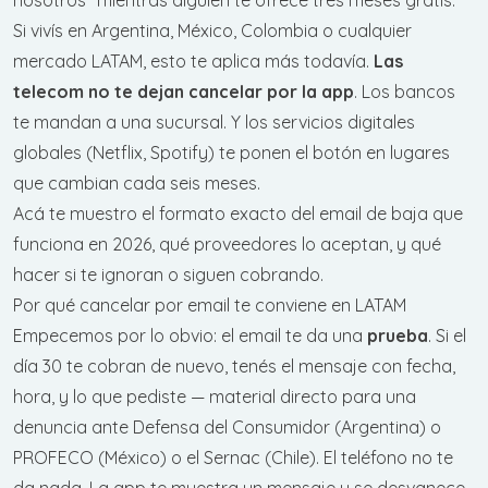
Si vivís en Argentina, México, Colombia o cualquier
mercado LATAM, esto te aplica más todavía.
Las
telecom no te dejan cancelar por la app
. Los bancos
te mandan a una sucursal. Y los servicios digitales
globales (Netflix, Spotify) te ponen el botón en lugares
que cambian cada seis meses.
Acá te muestro el formato exacto del email de baja que
funciona en 2026, qué proveedores lo aceptan, y qué
hacer si te ignoran o siguen cobrando.
Por qué cancelar por email te conviene en LATAM
Empecemos por lo obvio: el email te da una
prueba
. Si el
día 30 te cobran de nuevo, tenés el mensaje con fecha,
hora, y lo que pediste — material directo para una
denuncia ante Defensa del Consumidor (Argentina) o
PROFECO (México) o el Sernac (Chile). El teléfono no te
da nada. La app te muestra un mensaje y se desvanece.