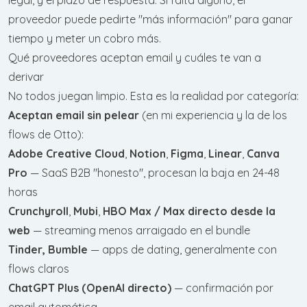
proveedor puede pedirte "más información" para ganar
tiempo y meter un cobro más.
Qué proveedores aceptan email y cuáles te van a
derivar
No todos juegan limpio. Esta es la realidad por categoría:
Aceptan email sin pelear
(en mi experiencia y la de los
flows de Otto):
Adobe Creative Cloud
,
Notion
,
Figma
,
Linear
,
Canva
Pro
— SaaS B2B "honesto", procesan la baja en 24-48
horas
Crunchyroll
,
Mubi
,
HBO Max / Max directo desde la
web
— streaming menos arraigado en el bundle
Tinder, Bumble
— apps de dating, generalmente con
flows claros
ChatGPT Plus (OpenAI directo)
— confirmación por
email automática