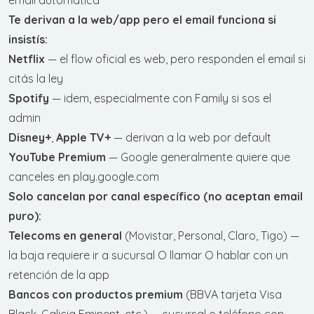
Te derivan a la web/app pero el email funciona si
insistís:
Netflix
— el flow oficial es web, pero responden el email si
citás la ley
Spotify
— idem, especialmente con Family si sos el
admin
Disney+
,
Apple TV+
— derivan a la web por default
YouTube Premium
— Google generalmente quiere que
canceles en play.google.com
Solo cancelan por canal específico (no aceptan email
puro):
Telecoms en general
(Movistar, Personal, Claro, Tigo) —
la baja requiere ir a sucursal O llamar O hablar con un
retención de la app
Bancos con productos premium
(BBVA tarjeta Visa
Black, Galicia Eminent, etc.) — sucursal o teléfono con